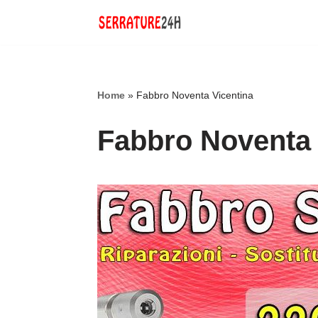
Vai
al
contenuto
Home
»
Fabbro Noventa Vicentina
Fabbro Noventa 