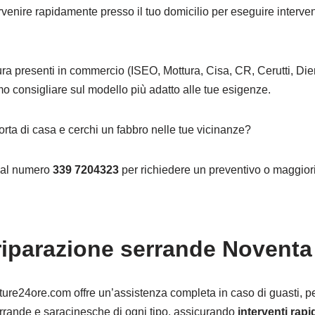
ervenire rapidamente presso il tuo domicilio per eseguire interven
.
ura presenti in commercio (ISEO, Mottura, Cisa, CR, Cerutti, Dier
mo consigliare sul modello più adatto alle tue esigenze.
orta di casa e cerchi un fabbro nelle tue vicinanze?
o al numero
339 7204323
per richiedere un preventivo o maggiori
 riparazione serrande Noventa
ture24ore.com offre un’assistenza completa in caso di guasti, per
serrande e saracinesche di ogni tipo, assicurando
interventi rapi