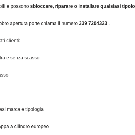
ibili e possono
sbloccare, riparare o installare qualsiasi tipol
fabbro apertura porte chiama il numero
339 7204323
.
ri clienti:
stra e senza scasso
asso
asi marca e tipologia
ppa a cilindro europeo