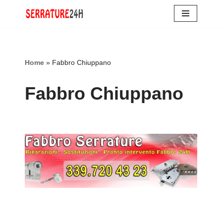
Vai
al
contenuto
Home
»
Fabbro Chiuppano
Fabbro Chiuppano