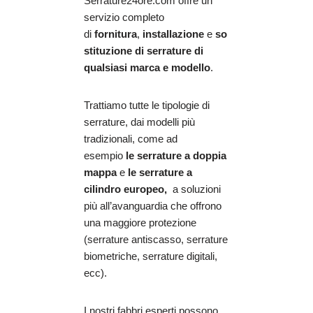
Serrature24ore.com offre un
servizio completo
di
fornitura
,
installazione
e
so
stituzione di serrature di
qualsiasi marca e modello
.
Trattiamo tutte le tipologie di
serrature, dai modelli più
tradizionali, come ad
esempio
le serrature a doppia
mappa
e
le serrature a
cilindro europeo,
a soluzioni
più all’avanguardia che offrono
una maggiore protezione
(serrature antiscasso, serrature
biometriche, serrature digitali,
ecc).
I nostri fabbri esperti possono