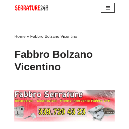
Vai
al
contenuto
Home
»
Fabbro Bolzano Vicentino
Fabbro Bolzano
Vicentino