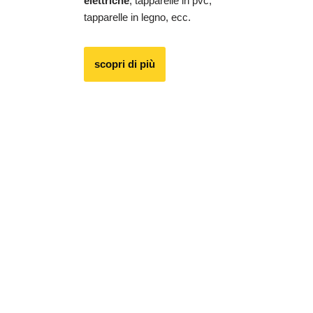
elettriche
, tapparelle in pvc,
tapparelle in legno, ecc.
scopri di più