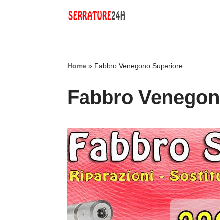
Vai
al
contenuto
Home
»
Fabbro Venegono Superiore
Fabbro Venegon