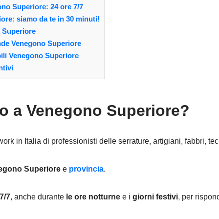
no Superiore: 24 ore 7/7
re: siamo da te in 30 minuti!
 Superiore
rande Venegono Superiore
bili Venegono Superiore
tivi
ro a Venegono Superiore?
k in Italia di professionisti delle serrature, artigiani, fabbri, tec
egono Superiore
e
provincia
.
7/7
, anche durante
le ore notturne
e i
giorni festivi
, per rispon