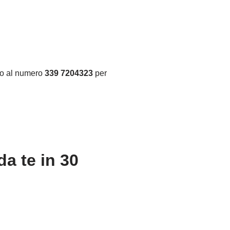
ino al numero
339 7204323
per
a te in 30