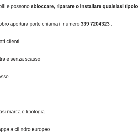
ibili e possono
sbloccare, riparare o installare qualsiasi tipol
fabbro apertura porte chiama il numero
339 7204323
.
ri clienti:
stra e senza scasso
asso
asi marca e tipologia
ppa a cilindro europeo