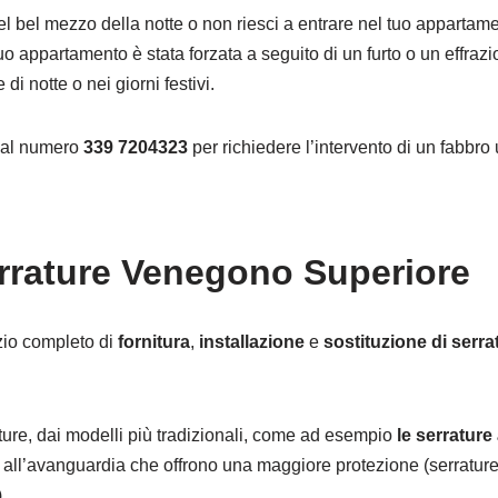
el bel mezzo della notte o non riesci a entrare nel tuo appartam
tuo appartamento è stata forzata a seguito di un furto o un effra
di notte o nei giorni festivi.
o al numero
339 7204323
per richiedere l’intervento di un fabbro 
errature Venegono Superiore
zio completo di
fornitura
,
installazione
e
sostituzione di serra
rature, dai modelli più tradizionali, come ad esempio
le serratur
 all’avanguardia che offrono una maggiore protezione (serrature
.