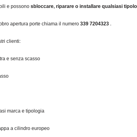
ibili e possono
sbloccare, riparare o installare qualsiasi tipol
fabbro apertura porte chiama il numero
339 7204323
.
ri clienti:
stra e senza scasso
asso
asi marca e tipologia
ppa a cilindro europeo