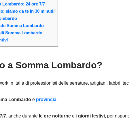
 Lombardo: 24 ore 7/7
 siamo da te in 30 minuti!
Lombardo
rrande Somma Lombardo
ibili Somma Lombardo
tivi
bro a Somma Lombardo?
k in Italia di professionisti delle serrature, artigiani, fabbri, tec
ma Lombardo
e
provincia
.
7/7
, anche durante
le ore notturne
e i
giorni festivi
, per rispon