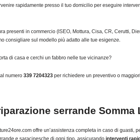
ervenire rapidamente presso il tuo domicilio per eseguire interven
.
ura presenti in commercio (ISEO, Mottura, Cisa, CR, Cerutti, Dier
mo consigliare sul modello più adatto alle tue esigenze.
orta di casa e cerchi un fabbro nelle tue vicinanze?
o al numero
339 7204323
per richiedere un preventivo o maggiori
e riparazione serrande Somm
ture24ore.com offre un’assistenza completa in caso di guasti, per
serrande e saracinesche di ogni tipo, assicurando
interventi rapi