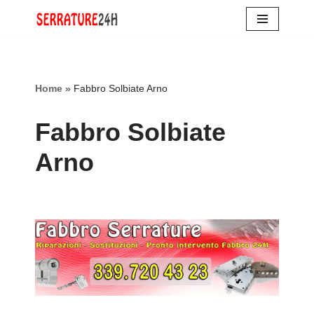
Vai
al
contenuto
Home
»
Fabbro Solbiate Arno
Fabbro Solbiate
Arno