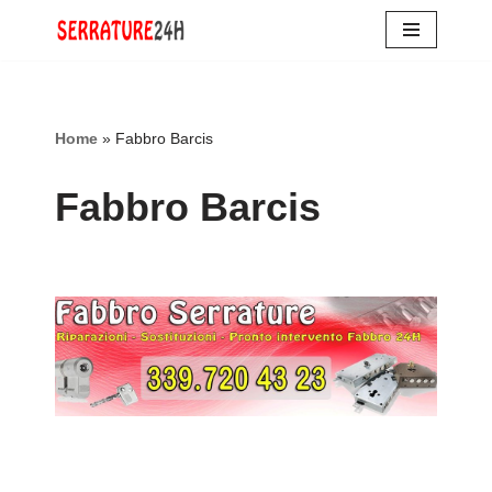
Vai
al
contenuto
Home
»
Fabbro Barcis
Fabbro Barcis