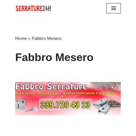
Vai
al
contenuto
Home
»
Fabbro Mesero
Fabbro Mesero