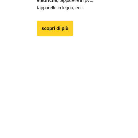
elettriche
, tapparelle in pvc,
tapparelle in legno, ecc.
scopri di più