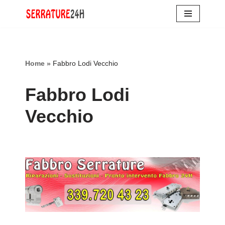
Vai
al
contenuto
Home
»
Fabbro Lodi Vecchio
Fabbro Lodi
Vecchio