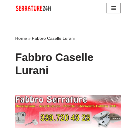
Vai
al
contenuto
Home
»
Fabbro Caselle Lurani
Fabbro Caselle
Lurani