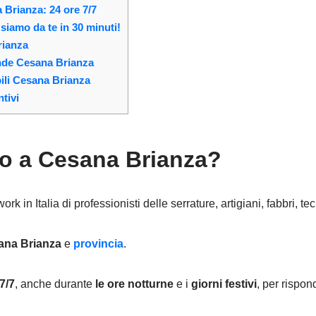
 Brianza: 24 ore 7/7
iamo da te in 30 minuti!
rianza
ande Cesana Brianza
bili Cesana Brianza
tivi
ro a Cesana Brianza?
k in Italia di professionisti delle serrature, artigiani, fabbri, tec
ana Brianza
e
provincia
.
7/7
, anche durante
le ore notturne
e i
giorni festivi
, per rispon