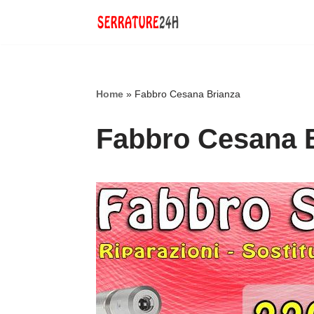
Vai
al
contenuto
Home
»
Fabbro Cesana Brianza
Fabbro Cesana 