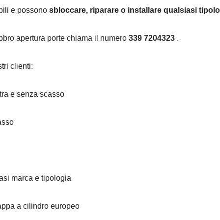
ibili e possono
sbloccare, riparare o installare qualsiasi tipol
fabbro apertura porte chiama il numero
339 7204323
.
ri clienti:
stra e senza scasso
asso
asi marca e tipologia
ppa a cilindro europeo