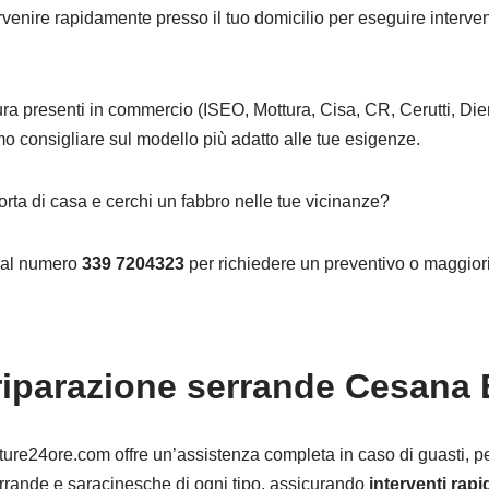
ervenire rapidamente presso il tuo domicilio per eseguire interven
.
ura presenti in commercio (ISEO, Mottura, Cisa, CR, Cerutti, Dier
mo consigliare sul modello più adatto alle tue esigenze.
orta di casa e cerchi un fabbro nelle tue vicinanze?
o al numero
339 7204323
per richiedere un preventivo o maggiori
 riparazione serrande Cesana 
ture24ore.com offre un’assistenza completa in caso di guasti, per
serrande e saracinesche di ogni tipo, assicurando
interventi rapi