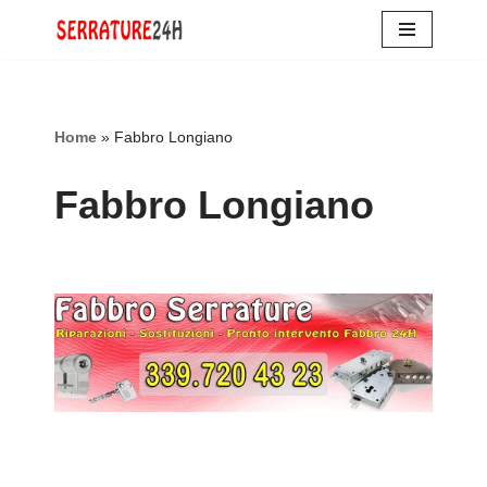
Vai
al
contenuto
Home
»
Fabbro Longiano
Fabbro Longiano