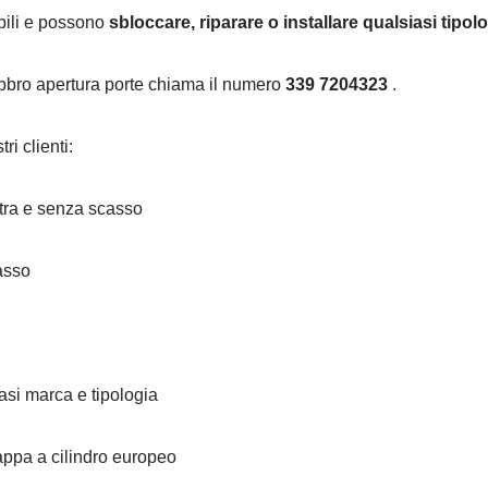
ibili e possono
sbloccare, riparare o installare qualsiasi tipol
fabbro apertura porte chiama il numero
339 7204323
.
ri clienti:
stra e senza scasso
asso
asi marca e tipologia
ppa a cilindro europeo