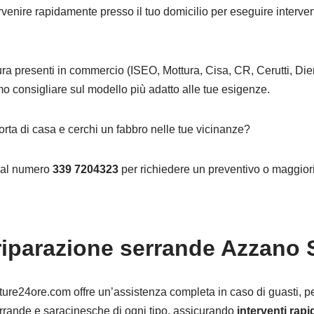
ervenire rapidamente presso il tuo domicilio per eseguire interven
.
ura presenti in commercio (ISEO, Mottura, Cisa, CR, Cerutti, Dier
mo consigliare sul modello più adatto alle tue esigenze.
orta di casa e cerchi un fabbro nelle tue vicinanze?
o al numero
339 7204323
per richiedere un preventivo o maggiori
 riparazione serrande Azzano
ture24ore.com offre un’assistenza completa in caso di guasti, per
serrande e saracinesche di ogni tipo, assicurando
interventi rapi