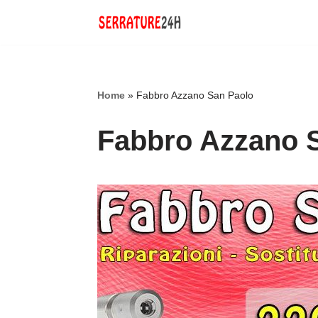
Vai
al
contenuto
Home
»
Fabbro Azzano San Paolo
Fabbro Azzano 