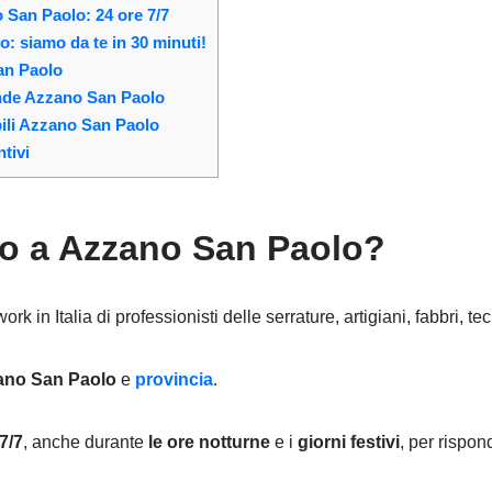
 San Paolo: 24 ore 7/7
: siamo da te in 30 minuti!
an Paolo
ande Azzano San Paolo
bili Azzano San Paolo
tivi
ro a Azzano San Paolo?
k in Italia di professionisti delle serrature, artigiani, fabbri, tec
ano San Paolo
e
provincia
.
7/7
, anche durante
le ore notturne
e i
giorni festivi
, per rispon