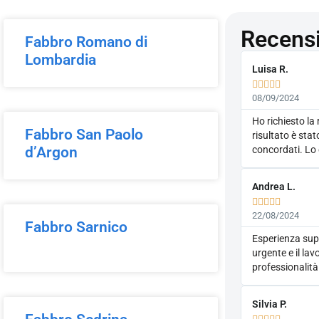
Recensi
Fabbro Romano di
Lombardia
Luisa R.





08/09/2024
Ho richiesto la 
Fabbro San Paolo
risultato è sta
d’Argon
concordati. Lo 
Andrea L.





22/08/2024
Fabbro Sarnico
Esperienza sup
urgente e il la
professionalità
Silvia P.