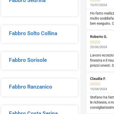
Fabbro Sedrina





10/07/2024
Ho fatto realiz
molto soddisfat
ben eseguito. C
Fabbro Solto Collina
Roberto G.





25/06/2024
Lavoro eccezion
Fabbro Sorisole
finestra e il ri
prezzi onesti. 
Claudia F.





Fabbro Ranzanico
15/04/2024
Stefano ha fat
le richieste, e
consigliatissi
Fabbro Costa Serina