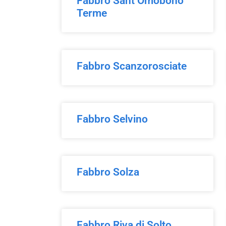
Fabbro Sant’Omobono
Terme
Fabbro Scanzorosciate
Fabbro Selvino
Fabbro Solza
Fabbro Riva di Solto