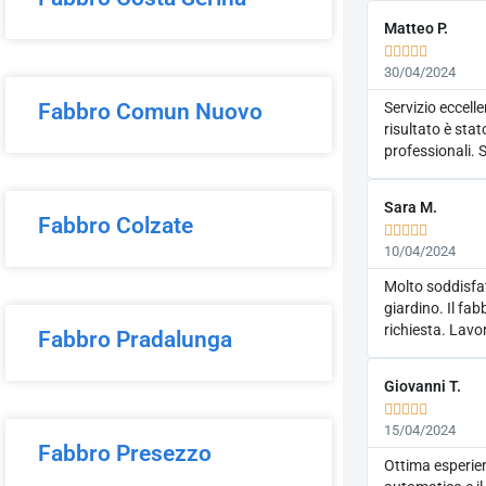
Matteo P.





30/04/2024
Fabbro Comun Nuovo
Servizio eccelle
risultato è stat
professionali. 
Sara M.
Fabbro Colzate





10/04/2024
Molto soddisfat
giardino. Il fab
richiesta. Lavo
Fabbro Pradalunga
Giovanni T.





15/04/2024
Fabbro Presezzo
Ottima esperien