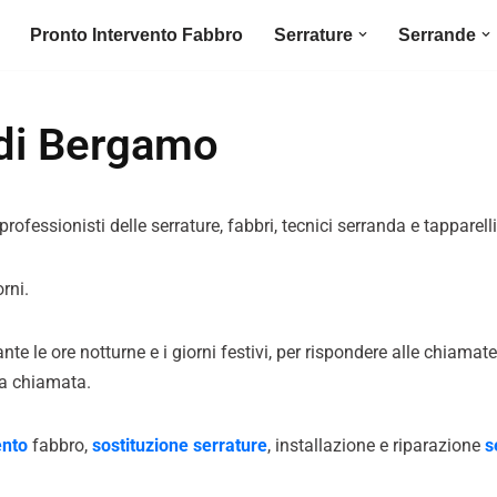
Pronto Intervento Fabbro
Serrature
Serrande
 di Bergamo
rofessionisti delle serrature, fabbri, tecnici serranda e tapparelli
rni.
ante le ore notturne e i giorni festivi, per rispondere alle chiam
la chiamata.
ento
fabbro,
sostituzione serrature
, installazione e riparazione
s